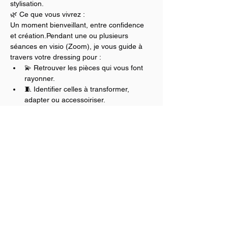
stylisation.
🌿 Ce que vous vivrez :
Un moment bienveillant, entre confidence 
et création.Pendant une ou plusieurs 
séances en visio (Zoom), je vous guide à 
travers votre dressing pour :
💫 Retrouver les pièces qui vous font 
rayonner.
🧵 Identifier celles à transformer, 
adapter ou accessoiriser.
🧺 Libérer celles qui ne racontent plus 
votre histoire.
🔍 À la fin du processus, vous repartez 
avec :
Une vision claire et allégée de votre 
garde-robe actuelle
Des idées de transformations ou 
d'ajustements créatifs
Une nouvelle harmonie entre vous, vos 
vêtements, et votre style.