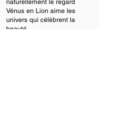
naturellement le regard
Vénus en Lion aime les
univers qui célèbrent la
beauté.
Le beau devient ici une
expérience vivante et
lumineuse.
COMMENT UTILISER CE
MOODBOARD
Ce moodboard est une
invitation.
À imprimer.
À conserver dans un carnet.
À afficher dans un dressing,
un atelier ou un bureau.