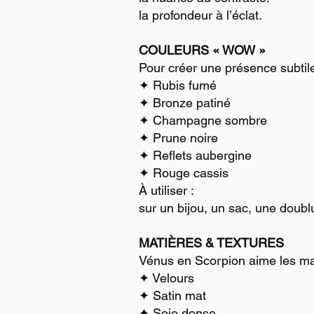
la profondeur à l’éclat.
COULEURS « WOW »
Pour créer une présence subtile
✦ Rubis fumé
✦ Bronze patiné
✦ Champagne sombre
✦ Prune noire
✦ Reflets aubergine
✦ Rouge cassis
À utiliser :
sur un bijou, un sac, une doublu
MATIÈRES & TEXTURES
Vénus en Scorpion aime les mati
✦ Velours
✦ Satin mat
✦ Soie dense