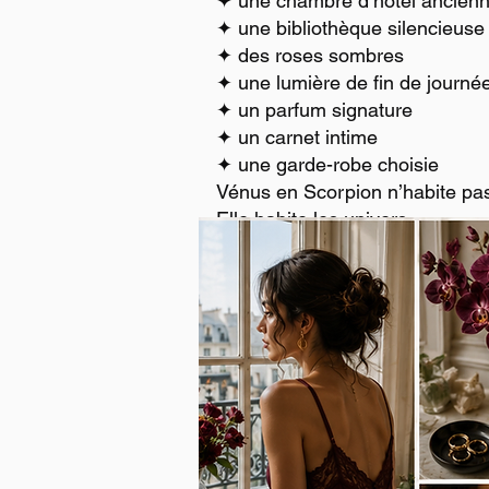
✦ une chambre d’hôtel ancien
✦ une bibliothèque silencieuse
✦ des roses sombres
✦ une lumière de fin de journé
✦ un parfum signature
✦ un carnet intime
✦ une garde-robe choisie
Vénus en Scorpion n’habite pas
Elle habite les univers.
VOTRE MOODBOARD VÉNU
Ce moodboard est une invitatio
À imprimer.
À garder dans un carnet.
À glisser dans votre sac.
À afficher dans votre atelier ou
Comme une boussole esthétiq
Non pour vous définir.