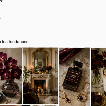
ne
e
 les tendances.
S
n.
 votre bureau.
ue.