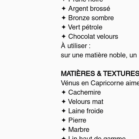
✦ Argent brossé
✦ Bronze sombre
✦ Vert pétrole
✦ Chocolat velours
À utiliser :
sur une matière noble, un 
MATIÈRES & TEXTURE
Vénus en Capricorne aime 
✦ Cachemire
✦ Velours mat
✦ Laine froide
✦ Pierre
✦ Marbre
✦ Lin haut de gamme