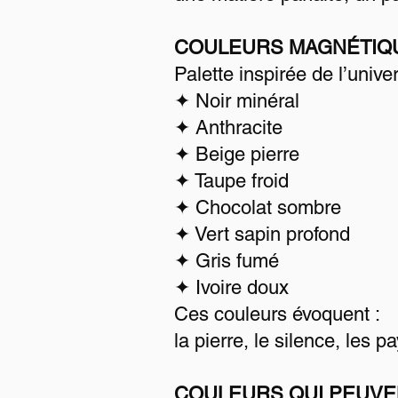
COULEURS MAGNÉTIQ
Palette inspirée de l’univ
✦ Noir minéral
✦ Anthracite
✦ Beige pierre
✦ Taupe froid
✦ Chocolat sombre
✦ Vert sapin profond
✦ Gris fumé
✦ Ivoire doux
Ces couleurs évoquent :
la pierre, le silence, les 
COULEURS QUI PEUVE