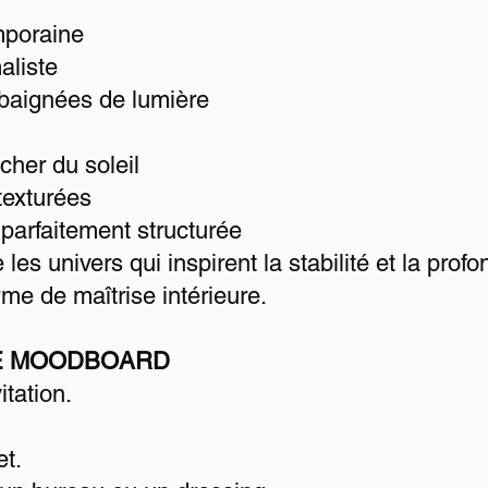
mporaine
aliste
 baignées de lumière
her du soleil
texturées
parfaitement structurée
s univers qui inspirent la stabilité et la profo
rme de maîtrise intérieure.
CE MOODBOARD
tation.
t.