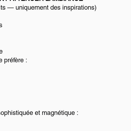
dits — uniquement des inspirations)
s
e
 préfère :
ophistiquée et magnétique :